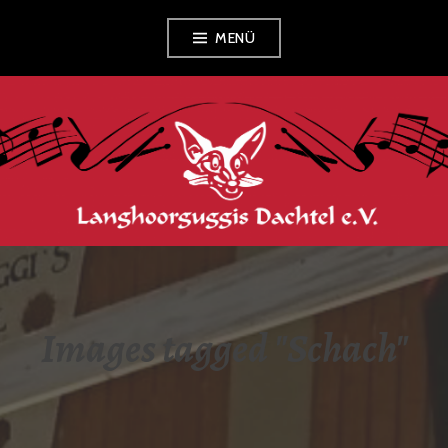
Zum
MENÜ
Inhalt
springen
LANGHOORGUGGIS
DACHTEL E.V.
Images tagged "Schach"