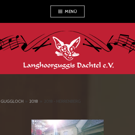
Zum
MENÜ
Inhalt
springen
LANGHOORGUGGIS
DACHTEL E.V.
GUGGLOCH
»
2018
»
2018 - HERRENBERG