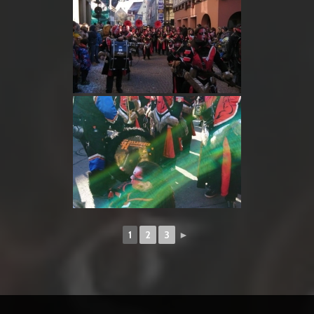
1
2
3
►